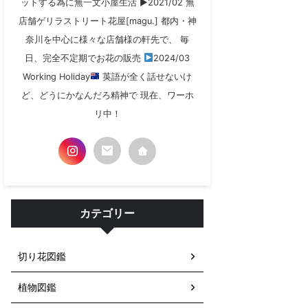
ットする為に無一文小屋生活 ▶︎2021/02 無
店舗ゲリラストリート花屋[magu.] 都内・神
奈川を中心に様々な店舗様の軒先で、 毎
日、完全不定期でお花の販売
2024/03
Working Holiday
英語が全く話せないけ
ど、どうにかなんだろ精神で 現在、ワーホ
リ中！
カテゴリー
切り花図鑑
植物図鑑